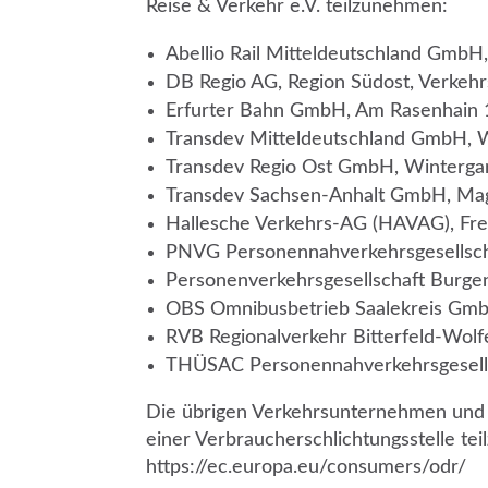
Reise & Verkehr e.V. teilzunehmen:
Abellio Rail Mitteldeutschland GmbH
DB Regio AG, Region Südost, Verkehrs
Erfurter Bahn GmbH, Am Rasenhain 1
Transdev Mitteldeutschland GmbH, W
Transdev Regio Ost GmbH, Wintergar
Transdev Sachsen-Anhalt GmbH, Mag
Hallesche Verkehrs-AG (HAVAG), Frei
PNVG Personennahverkehrsgesellsch
Personenverkehrsgesellschaft Burgen
OBS Omnibusbetrieb Saalekreis GmbH
RVB Regionalverkehr Bitterfeld-Wolf
THÜSAC Personennahverkehrsgesellsc
Die übrigen Verkehrsunternehmen und de
einer Verbraucherschlichtungsstelle tei
https://ec.europa.eu/consumers/odr/