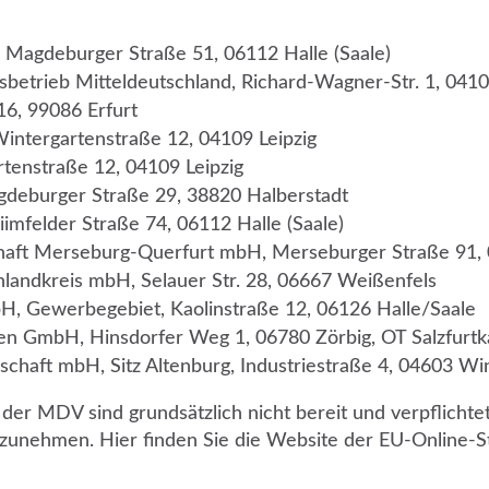
, Magdeburger Straße 51, 06112 Halle (Saale)
betrieb Mitteldeutschland, Richard-Wagner-Str. 1, 0410
6, 99086 Erfurt
intergartenstraße 12, 04109 Leipzig
tenstraße 12, 04109 Leipzig
deburger Straße 29, 38820 Halberstadt
imfelder Straße 74, 06112 Halle (Saale)
aft Merseburg-Querfurt mbH, Merseburger Straße 91, 
landkreis mbH, Selauer Str. 28, 06667 Weißenfels
, Gewerbegebiet, Kaolinstraße 12, 06126 Halle/Saale
en GmbH, Hinsdorfer Weg 1, 06780 Zörbig, OT Salzfurtk
haft mbH, Sitz Altenburg, Industriestraße 4, 04603 Wi
r MDV sind grundsätzlich nicht bereit und verpflichtet
lzunehmen. Hier finden Sie die Website der EU-Online-St