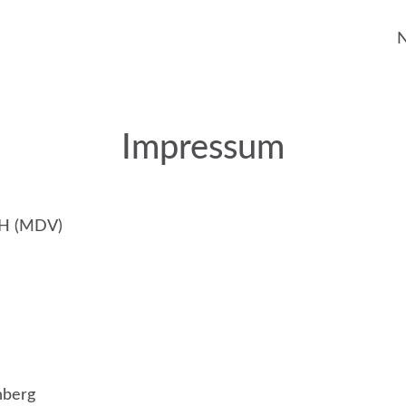
N
Impressum
bH (MDV)
nberg